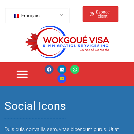
Espace
Français
client
Social Icons
Duis quis convallis sem, vitae bibendum purus. Ut at